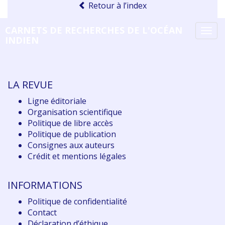
Retour à l’index
CARNETS DE RECHERCHES DE L'OCÉAN
Tog
INDIEN
navi
LA REVUE
Ligne éditoriale
Organisation scientifique
Politique de libre accès
Politique de publication
Consignes aux auteurs
Crédit et mentions légales
INFORMATIONS
Politique de confidentialité
Contact
Déclaration d
’éthique