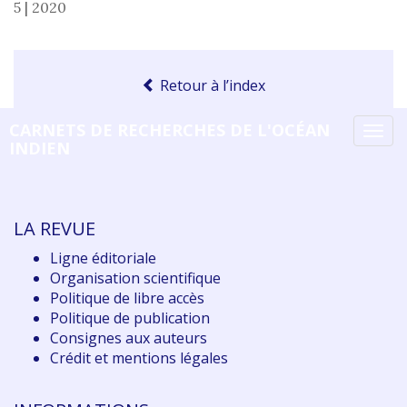
5 | 2020
Retour à l’index
CARNETS DE RECHERCHES DE L'OCÉAN
Tog
INDIEN
navi
LA REVUE
Ligne éditoriale
Organisation scientifique
Politique de libre accès
Politique de publication
Consignes aux auteurs
Crédit et mentions légales