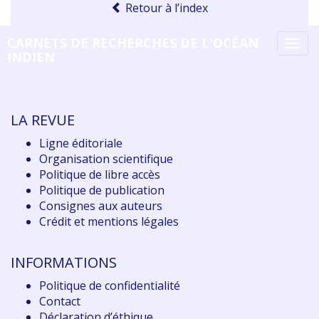
Retour à l’index
CARNETS DE RECHERCHES DE L'OCÉAN
Tog
INDIEN
navi
LA REVUE
Ligne éditoriale
Organisation scientifique
Politique de libre accès
Politique de publication
Consignes aux auteurs
Crédit et mentions légales
INFORMATIONS
Politique de confidentialité
Contact
Déclaration d
’éthique