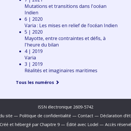
Mutations et transitions dans l'océan
Indien
6 | 2020
Varia : Les mises en relief de l’océan Indien
5 | 2020
Mayotte, entre contraintes et défis, à
l'heure du bilan
4 | 2019
Varia
3 | 2019
Réalités et imaginaires maritimes
Tous les numéros
ISSN électronique 2609-5742
du site
—
Politique de confidentialité
—
Contact
—
Déclaration d
’é
Créé et hébergé par Chapitre 9
—
Édité avec Lodel
—
Accès réserv