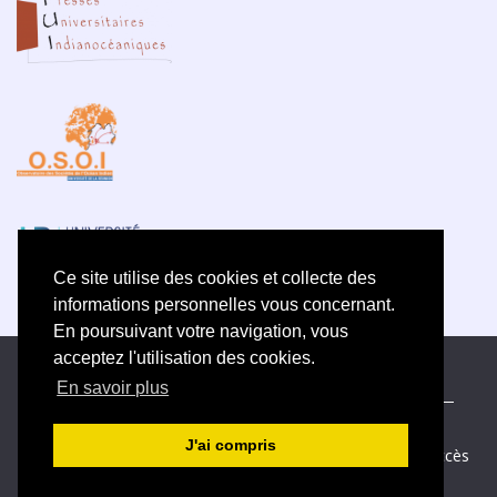
Ce site utilise des cookies et collecte des
informations personnelles vous concernant.
En poursuivant votre navigation, vous
acceptez l'utilisation des cookies.
ISSN électronique 2609-5742
En savoir plus
Plan du site
—
Politique de confidentialité
—
Contact
—
Déclaration d
’éthique
J'ai compris
Créé et hébergé par Chapitre 9
—
Édité avec Lodel
—
Accès
réservé