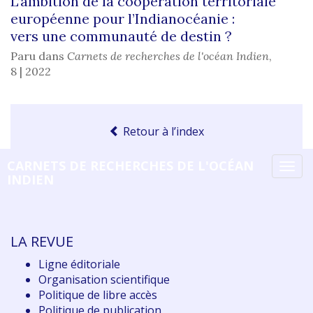
L’ambition de la coopération territoriale
européenne pour l’Indianocéanie :
vers une communauté de destin ?
Paru dans
Carnets de recherches de l'océan Indien
,
8 | 2022
Retour à l’index
CARNETS DE RECHERCHES DE L'OCÉAN
Tog
INDIEN
navi
LA REVUE
Ligne éditoriale
Organisation scientifique
Politique de libre accès
Politique de publication