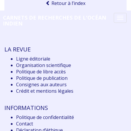
Retour à l’index
CARNETS DE RECHERCHES DE L'OCÉAN
Tog
INDIEN
navi
LA REVUE
Ligne éditoriale
Organisation scientifique
Politique de libre accès
Politique de publication
Consignes aux auteurs
Crédit et mentions légales
INFORMATIONS
Politique de confidentialité
Contact
Déclaration d
’éthique