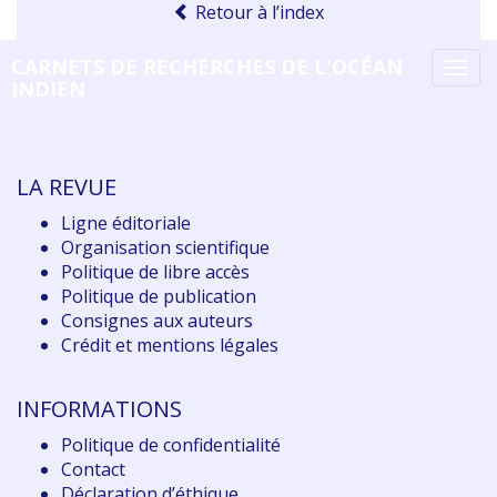
Retour à l’index
CARNETS DE RECHERCHES DE L'OCÉAN
Tog
INDIEN
navi
LA REVUE
Ligne éditoriale
Organisation scientifique
Politique de libre accès
Politique de publication
Consignes aux auteurs
Crédit et mentions légales
INFORMATIONS
Politique de confidentialité
Contact
Déclaration d
’éthique