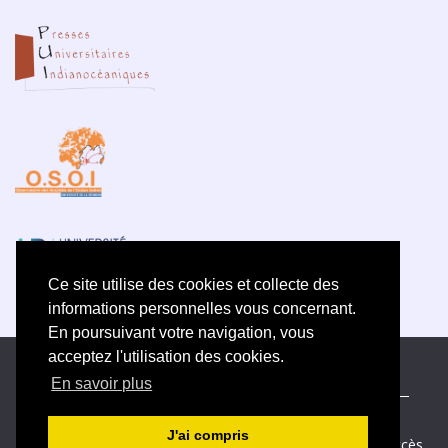
Ce site utilise des cookies et collecte des
informations personnelles vous concernant.
En poursuivant votre navigation, vous
acceptez l'utilisation des cookies.
ISSN électronique 2609-5742
En savoir plus
Plan du site
—
Politique de confidentialité
—
Contact
—
Déclaration d
’éthique
J'ai compris
Créé et hébergé par Chapitre 9
—
Édité avec Lodel
—
Accès