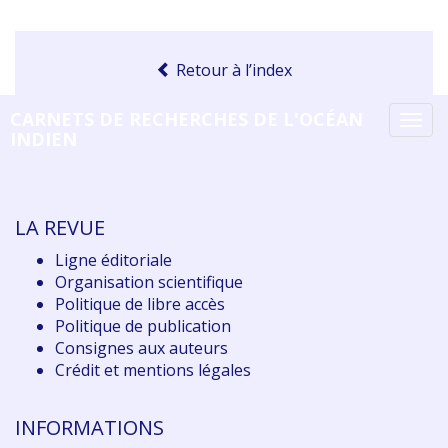
Retour à l’index
CARNETS DE RECHERCHES DE L'OCÉAN
Tog
INDIEN
navi
LA REVUE
Ligne éditoriale
Organisation scientifique
Politique de libre accès
Politique de publication
Consignes aux auteurs
Crédit et mentions légales
INFORMATIONS