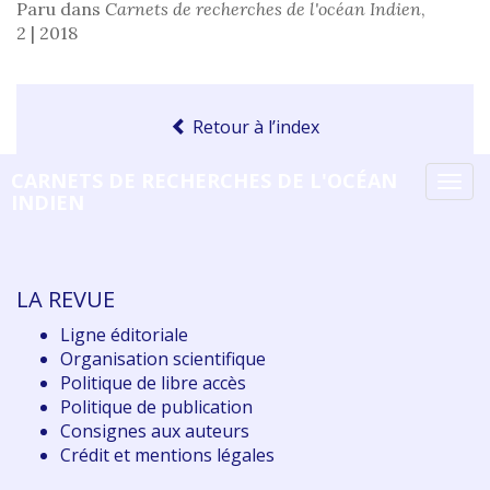
Paru dans
Carnets de recherches de l'océan Indien
,
2 | 2018
Retour à l’index
CARNETS DE RECHERCHES DE L'OCÉAN
Tog
INDIEN
navi
LA REVUE
Ligne éditoriale
Organisation scientifique
Politique de libre accès
Politique de publication
Consignes aux auteurs
Crédit et mentions légales