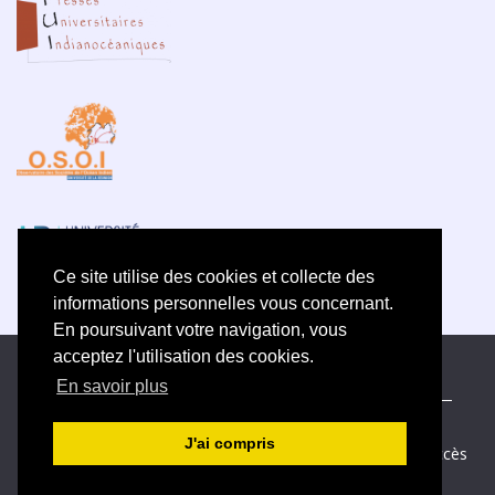
Ce site utilise des cookies et collecte des
informations personnelles vous concernant.
En poursuivant votre navigation, vous
acceptez l'utilisation des cookies.
ISSN électronique 2609-5742
En savoir plus
Plan du site
—
Politique de confidentialité
—
Contact
—
Déclaration d
’éthique
J'ai compris
Créé et hébergé par Chapitre 9
—
Édité avec Lodel
—
Accès
réservé