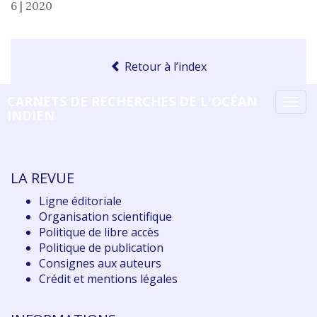
6 | 2020
Retour à l’index
CARNETS DE RECHERCHES DE L'OCÉAN
Tog
INDIEN
navi
LA REVUE
Ligne éditoriale
Organisation scientifique
Politique de libre accès
Politique de publication
Consignes aux auteurs
Crédit et mentions légales