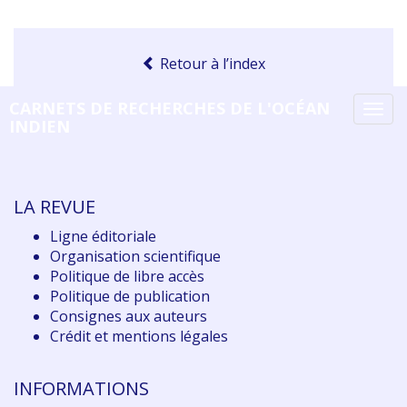
Retour à l’index
CARNETS DE RECHERCHES DE L'OCÉAN
Tog
INDIEN
navi
LA REVUE
Ligne éditoriale
Organisation scientifique
Politique de libre accès
Politique de publication
Consignes aux auteurs
Crédit et mentions légales
INFORMATIONS