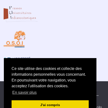
Ce site utilise des cookies et collecte des
informations personnelles vous concernant.
En poursuivant votre navigation, vous
acceptez l'utilisation des cookies.
ISSN électronique 2609-5742
En savoir plus
Plan du site
—
Politique de confidentialité
—
Contact
—
Déclaration d
’éthique
J'ai compris
Créé et hébergé par Chapitre 9
—
Édité avec Lodel
—
Accès