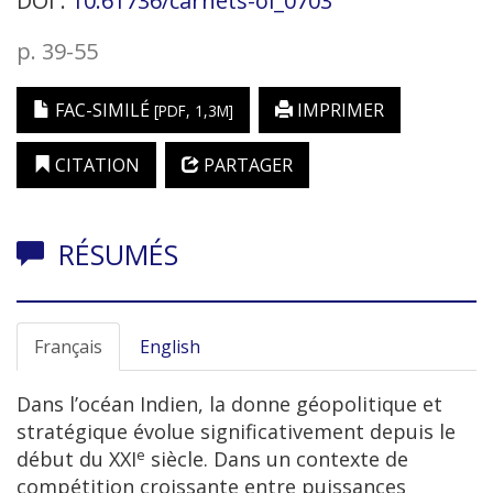
DOI :
10.61736/carnets-oi_0703
p. 39-55
FAC-SIMILÉ
IMPRIMER
[PDF, 1,3M]
CITATION
PARTAGER
RÉSUMÉS
Français
English
Dans l’océan Indien, la donne géopolitique et
stratégique évolue significativement depuis le
e
début du XXI
siècle. Dans un contexte de
compétition croissante entre puissances