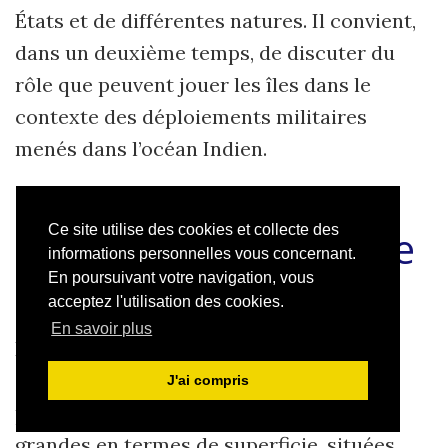
États et de différentes natures. Il convient,
dans un deuxième temps, de discuter du
rôle que peuvent jouer les îles dans le
contexte des déploiements militaires
menés dans l’océan Indien.
Le rôle des îles dans
Ce site utilise des cookies et collecte des
le théâtre stratégique
informations personnelles vous concernant.
de l’océan Indien
En poursuivant votre navigation, vous
acceptez l'utilisation des cookies.
En savoir plus
En milieu maritime, les îles représentent
souvent des positions fort avantageuses
J'ai compris
pour les activités militaires. Petites ou
grandes en termes de superficie, situées