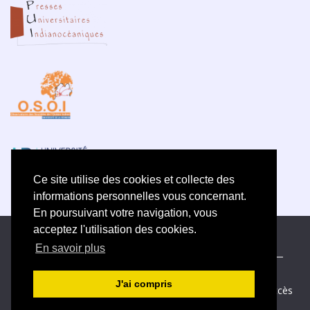
Ce site utilise des cookies et collecte des
informations personnelles vous concernant.
En poursuivant votre navigation, vous
acceptez l'utilisation des cookies.
ISSN électronique 2609-5742
En savoir plus
Plan du site
—
Politique de confidentialité
—
Contact
—
Déclaration d
’éthique
J'ai compris
Créé et hébergé par Chapitre 9
—
Édité avec Lodel
—
Accès
réservé