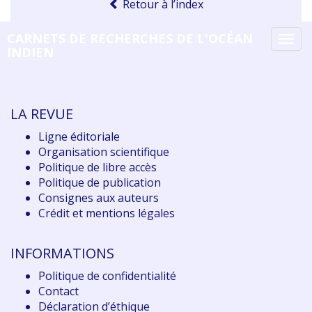
Retour à l’index
CARNETS DE RECHERCHES DE L'OCÉAN
Tog
INDIEN
navi
LA REVUE
Ligne éditoriale
Organisation scientifique
Politique de libre accès
Politique de publication
Consignes aux auteurs
Crédit et mentions légales
INFORMATIONS
Politique de confidentialité
Contact
Déclaration d
’éthique