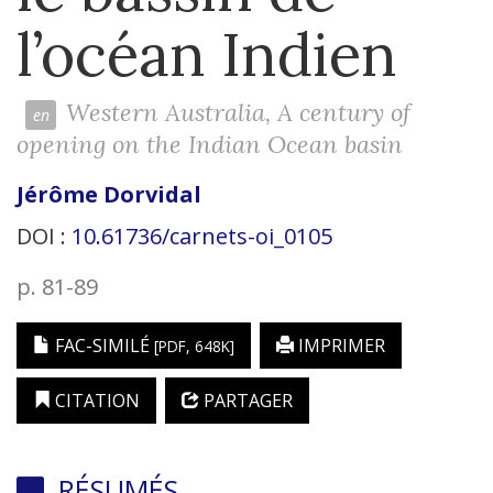
l’océan Indien
Western Australia, A century of
opening on the Indian Ocean basin
Jérôme
Dorvidal
DOI :
10.61736/carnets-oi_0105
p. 81-89
FAC-SIMILÉ
IMPRIMER
[PDF, 648K]
CITATION
PARTAGER
RÉSUMÉS