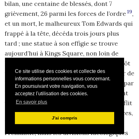
bilan, une centaine de blessés, dont 7
19
grièvement, 26 parmi les forces de l’ordre
,
et un mort, le malheureux Tom Edwards qui
frappé à la tête, décéda trois jours plus
tard ; une statue à son effigie se trouve
aujourd’hui à Kings Square, non loin de
l’emplacement où il est tombé il y a bientôt
Ce site utilise des cookies et collecte des
un siècle. Après l’intervention du Premier de
informations personnelles vous concernant.
l’État, des négociations furent entamées par
En poursuivant votre navigation, vous
le biais d’un « comité paritaire » associant
acceptez l'utilisation des cookies.
toutes les parties concernées par ce conflit
En savoir plus
social. Après ce déchainement de violences,
J'ai compris
le calme finit par revenir sur les quais de
Fremantle, mais les divisions idéologiques