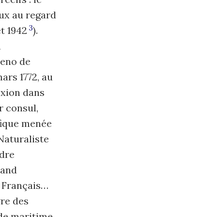
eux au regard
3
t 1942
).
u
leno de
ars 1772, au
exion dans
r consul,
ifique menée
Naturaliste
ndre
rand
, Français…
vre des
ade maritime