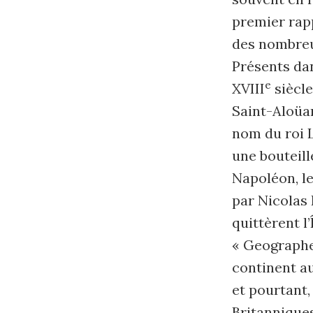
premier rapp
des nombreu
Présents dan
e
XVIII
siècle
Saint-Aloüar
nom du roi 
une bouteille
Napoléon, le
par Nicolas 
quittèrent l
« Geographe
continent a
et pourtant,
Britanniques