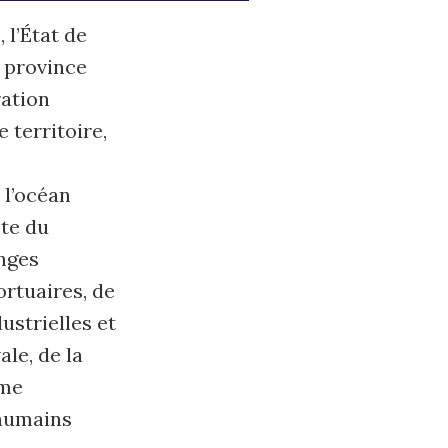
 l’État de
e province
ration
 territoire,
 l’océan
ste du
anges
rtuaires, de
ustrielles et
le, de la
sme
 humains