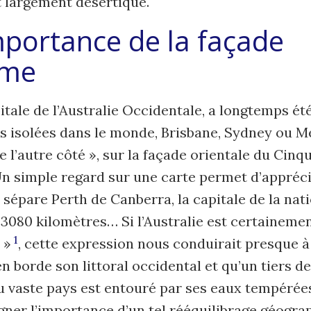
t largement désertique.
mportance de la
façade
ime
pitale de l’Australie Occidentale, a longtemps ét
lus isolées dans le monde, Brisbane, Sydney ou 
e l’autre côté », sur la façade orientale du Cin
n simple regard sur une carte permet d’appréci
 sépare Perth de Canberra, la capitale de la nati
3080 kilomètres… Si l’Australie est certainemen
1
 »
, cette expression nous conduirait presque à
en borde son littoral occidental et qu’un tiers de
u vaste pays est entouré par ses eaux tempérées
igner l’importance d’un tel rééquilibrage géogr