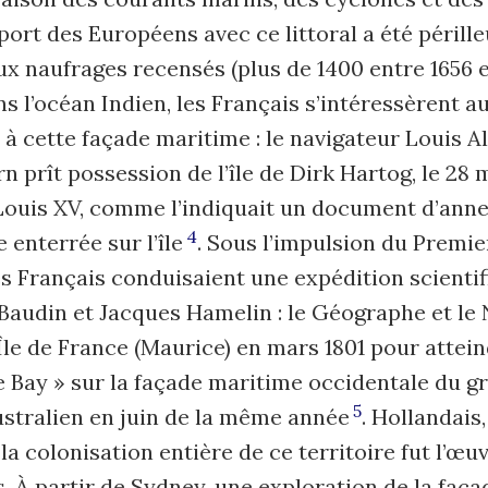
ort des Européens avec ce littoral a été périll
x naufrages recensés (plus de 1400 entre 1656 e
s l’océan Indien, les Français s’intéressèrent a
 à cette façade maritime : le navigateur Louis A
n prît possession de l’île de Dirk Hartog, le 28 m
Louis XV, comme l’indiquait un document d’ann
4
 enterrée sur l’île
. Sous l’impulsion du Premie
s Français conduisaient une expé­dition scient
Baudin et Jacques Hamelin : le Géographe et le 
’Île de France (Maurice) en mars 1801 pour attei
 Bay » sur la façade maritime occidentale du g
5
ustralien en juin de la même année
. Hollandais
 la colonisation entière de ce territoire fut l’œu
. À partir de Sydney, une exploration de la faç