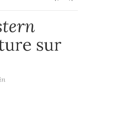
tern
rture sur
in