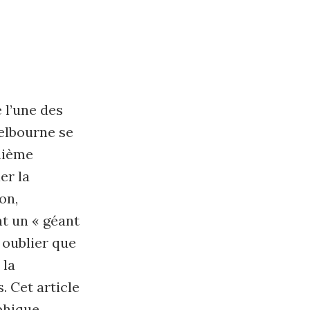
é l’une des
Melbourne se
quième
er la
on,
t un « géant
 oublier que
 la
. Cet article
aphique…