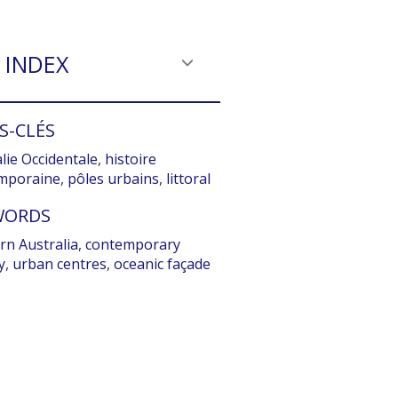
INDEX
S-CLÉS
lie Occidentale
,
histoire
mporaine
,
pôles urbains
,
littoral
WORDS
rn Australia
,
contemporary
y
,
urban centres
,
oceanic façade