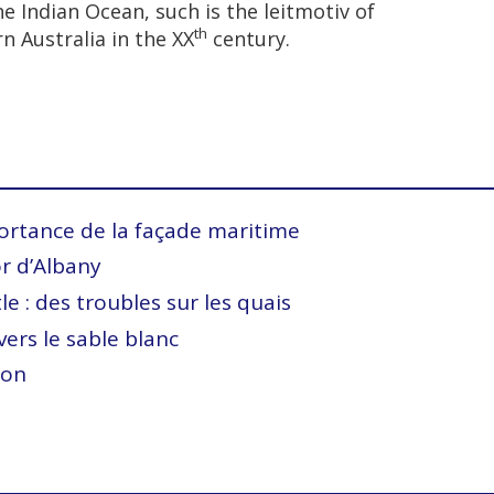
e Indian Ocean, such is the leitmotiv of
th
n Australia in the XX
century.
ortance de la
façade maritime
or d’Albany
e : des troubles sur les
quais
vers le sable blanc
ion