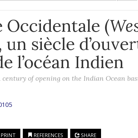
e Occidentale (
Wes
), un siècle d’ouve
de l’océan Indien
A century of opening on the Indian Ocean bas
0105
PRINT
REFERENCES
SHARE