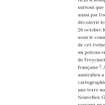
surtout que
aussi par l’
découvrir le
26 octobre 1
sous le com
de cet évène
un poteau en
de Freycinet
2
française
.
australien 
cartographie
une terre mé
Nouvelles-Ga
souvent en r