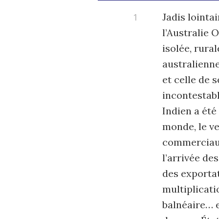
Jadis lointa
l’Australie 
isolée, rura
australienne
et celle de 
incontestabl
Indien a été
monde, le v
commerciaux
l’arrivée de
des exportat
multiplicati
balnéaire… 