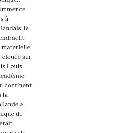
 commence
s à
landais, le
Eendracht
 matérielle
é clouée sur
ais Louis
’Académie
du continent
 la
llande »,
nique de
était
écifs : le