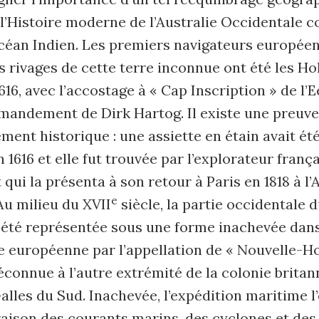
 l’Histoire moderne de l’Australie Occidentale
océan Indien. Les premiers navigateurs européen
s rivages de cette terre inconnue ont été les Hol
616, avec l’accostage à « Cap Inscription » de l’
mandement de Dirk Hartog. Il existe une preuve
ment historique : une assiette en étain avait ét
 1616 et elle fut trouvée par l’explorateur franç
 qui la présenta à son retour à Paris en 1818 à l
e
 Au milieu du XVII
siècle, la partie occidentale 
a été représentée sous une forme inachevée dans
 européenne par l’appellation de « Nouvelle-Ho
connue à l’autre extrémité de la colonie britan
lles du Sud. Inachevée, l’expédition maritime l’
aison des courants marins, des cyclones et des r