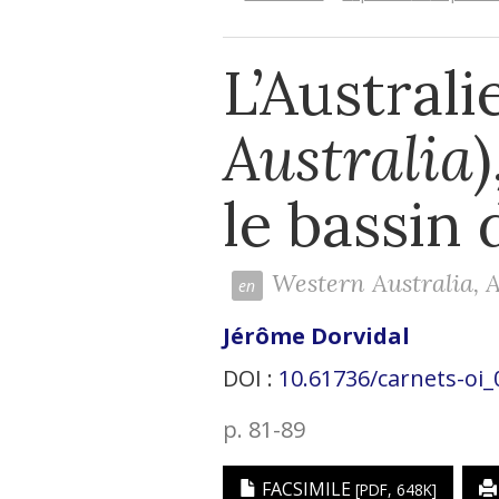
L’Australi
Australia
le bassin 
Western Australia, 
Jérôme
Dorvidal
DOI :
10.61736/carnets-oi_
p. 81-89
FACSIMILE
[PDF, 648K]