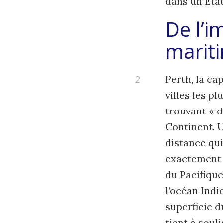
dans un Éta
De l’i
marit
Perth, la ca
villes les p
trouvant « d
Continent. U
distance qui
exactement 
du Pacifique
l’océan Indi
superficie d
tient à soul