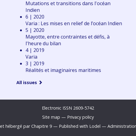
Mutations et transitions dans l'océan
Indien
6 | 2020
Varia : Les mises en relief de l’océan Indien
5 | 2020
Mayotte, entre contraintes et défis, à
l'heure du bilan
4 | 2019
Varia
3 | 2019
Réalités et imaginaires maritimes
All issues
Electronic ISSN 2609-5742
Site map
—
Privacy policy
 et hébergé par Chapitre 9
—
Published with Lodel
—
Administratio