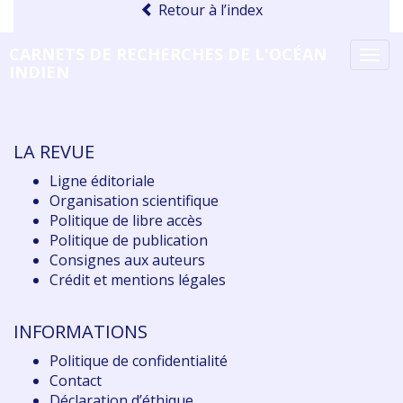
Retour à l’index
CARNETS DE RECHERCHES DE L'OCÉAN
Tog
INDIEN
navi
LA REVUE
Ligne éditoriale
Organisation scientifique
Politique de libre accès
Politique de publication
Consignes aux auteurs
Crédit et mentions légales
INFORMATIONS
Politique de confidentialité
Contact
Déclaration d
’éthique