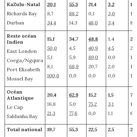
KaZulu-Natal
20,1
55,3
21,4
3,2
186
Richards Bay
8,7
88,2
0,1
3,0
10
Durban
34,4
14,3
48,0
3,4
83
Reste océan
15,1
34,7
48,8
1,4
29,
Indien
50,0
4,5
40,9
4,5
2,2
East London
5,1
5,9
89,0
0,0
11,
Coega/Ngqura
8,1
68,9
20,7
2,0
13,
Port Elizabeth
100,0
0,0
0,0
0,0
1,6
Mossel Bay
Océan
20,4
62,9
15,2
1,5
79,
Atlantique
16,8
5,0
75,2
3,1
16,
Le Cap
21,3
77,6
0,0
1,1
63
Saldanha Bay
Total national
19,7
55,3
22,5
2,5
29