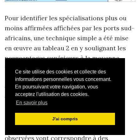
Pour identifier les spécialisations plus ou
moins affirmées affichées par les ports sud-
africains, une technique simple a été mise
en œuvre au tableau 2 en y soulignant les
pourcentages supérieurs à la moyenne
nationale au sein des quatre grandes
Ce site utilise des cookies et collecte des
catégories présentes, soit 19,7 % pour les
informations personnelles vous concernant.
En poursuivant votre navigation, vous
vracs liquides (58,2 Mt), 55,3 % pour les
acceptez l'utilisation des cookies.
vracs solides (163,2 Mt), 22,5 % pour les
En savoir plus
conteneurs (66,3 Mt, pour 4,9 millions
d’EVP), 2,5 % pour les autres diverses
J'ai compris
(7,5 Mt). Toutes les surreprésentations
observées vont correspondre à des