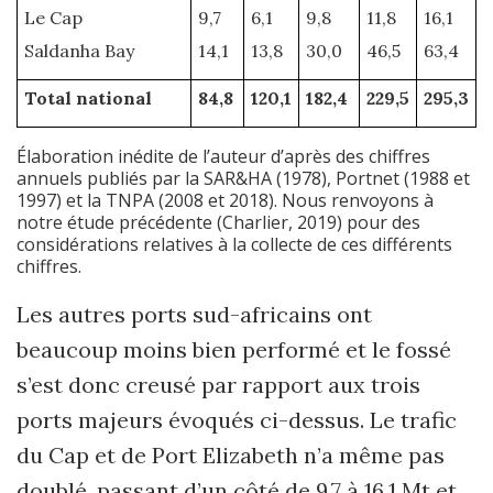
Le Cap
9,7
6,1
9,8
11,8
16,1
Saldanha Bay
14,1
13,8
30,0
46,5
63,4
Total national
84,8
120,1
182,4
229,5
295,3
Élaboration inédite de l’auteur d’après des chiffres
annuels publiés par la SAR&HA (1978), Portnet (1988 et
1997) et la TNPA (2008 et 2018). Nous renvoyons à
notre étude précédente (Charlier, 2019) pour des
considérations relatives à la collecte de ces différents
chiffres.
Les autres ports sud-africains ont
beaucoup moins bien performé et le fossé
s’est donc creusé par rapport aux trois
ports majeurs évoqués ci-dessus. Le trafic
du Cap et de Port Elizabeth n’a même pas
doublé, passant d’un côté de 9,7 à 16,1 Mt et