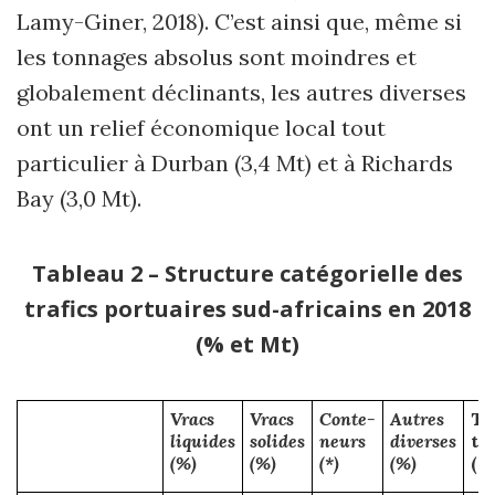
Lamy-Giner, 2018). C’est ainsi que, même si
les tonnages absolus sont moindres et
globalement déclinants, les autres diverses
ont un relief économique local tout
particulier à Durban (3,4 Mt) et à Richards
Bay (3,0 Mt).
Tableau 2 – Structure catégorielle des
trafics portuaires sud-africains en 2018
(% et Mt)
Vracs
Vracs
Conte-
Autres
Tr
liquides
solides
neurs
diverses
to
(%)
(%)
(*)
(%)
(M