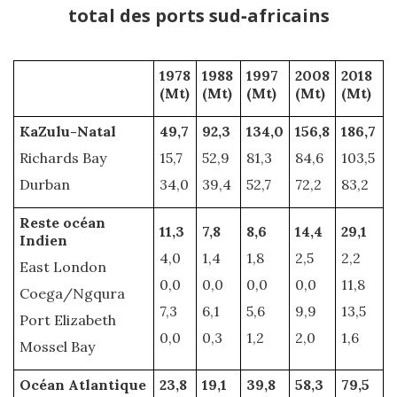
total des ports sud‑africains
1978
1988
1997
2008
2018
(Mt)
(Mt)
(Mt)
(Mt)
(Mt)
KaZulu-Natal
49,7
92,3
134,0
156,8
186,7
Richards Bay
15,7
52,9
81,3
84,6
103,5
Durban
34,0
39,4
52,7
72,2
83,2
Reste océan
11,3
7,8
8,6
14,4
29,1
Indien
4,0
1,4
1,8
2,5
2,2
East London
0,0
0,0
0,0
0,0
11,8
Coega/Ngqura
7,3
6,1
5,6
9,9
13,5
Port Elizabeth
0,0
0,3
1,2
2,0
1,6
Mossel Bay
Océan Atlantique
23,8
19,1
39,8
58,3
79,5