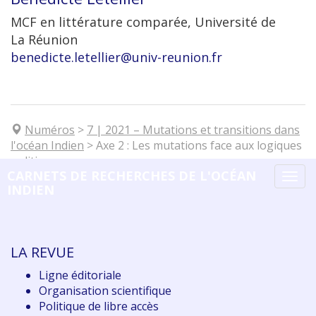
MCF en littérature comparée, Université de
La Réunion
benedicte.letellier@univ-reunion.fr
Numéros
>
7
| 2021
–
Mutations et transitions dans
l'océan Indien
>
Axe 2 : Les mutations face aux logiques
politiques
CARNETS DE RECHERCHES DE L'OCÉAN
Tog
INDIEN
navi
LA REVUE
Ligne éditoriale
Organisation scientifique
Politique de libre accès