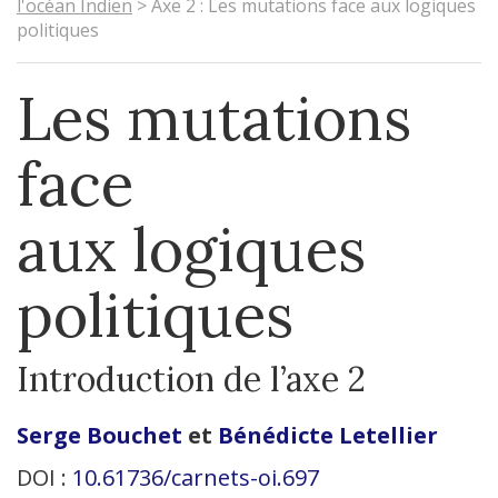
l'océan Indien
>
Axe 2 : Les mutations face aux logiques
politiques
Les mutations
face
aux logiques
politiques
Introduction de l’axe 2
Serge
Bouchet
et
Bénédicte
Letellier
DOI :
10.61736/carnets-oi.697