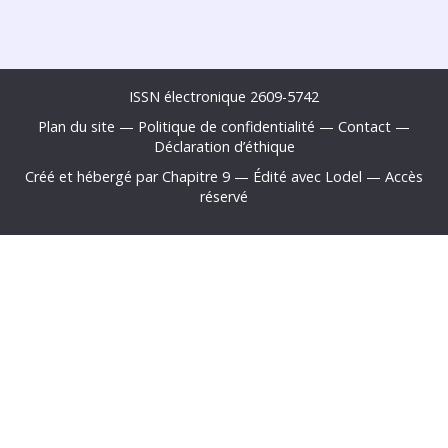
ISSN électronique 2609-5742
Plan du site
—
Politique de confidentialité
—
Contact
—
Déclaration d
’éthique
Créé et hébergé par Chapitre 9
—
Édité avec Lodel
—
Accès
réservé