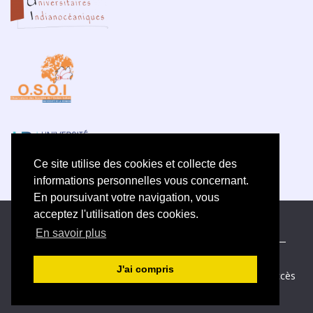
Ce site utilise des cookies et collecte des
informations personnelles vous concernant.
En poursuivant votre navigation, vous
acceptez l'utilisation des cookies.
ISSN électronique 2609-5742
En savoir plus
Plan du site
—
Politique de confidentialité
—
Contact
—
Déclaration d
’éthique
J'ai compris
Créé et hébergé par Chapitre 9
—
Édité avec Lodel
—
Accès
réservé