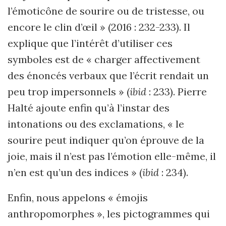
l’é
motic
ône de sourire ou de tristesse, ou
encore le clin d’œil » (2016 : 232-233). Il
explique que l’intérêt d’utiliser ces
symboles est de « charger affectivement
des énoncés verbaux que l’écrit rendait un
peu trop impersonnels » (
ibid
: 233). Pierre
Halté ajoute enfin qu’à l’instar des
intonations ou des exclamations, « le
sourire peut indiquer qu’on éprouve de la
joie, mais il n’est pas l’émotion elle-mê
me, il
n
’en est qu’un des indices » (
ibid
: 234).
Enfin, nous appelons
« émojis
anthropomorphes », les pictogrammes qui