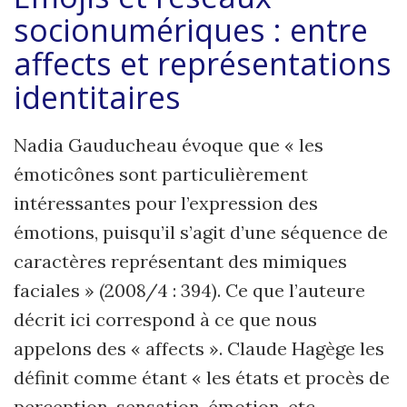
socionumériques : entre
affects et représentations
identitaires
Nadia Gauducheau évoque que « les
émoticônes sont particuli
è
rement
intéressantes pour l’expression des
émotions, puisqu’
il s
’agit d’une séquence de
caract
è
res représentant des mimiques
faciales
»
(2008/4 : 394). Ce que l
’
auteure
décrit ici correspond à ce que nous
appelons des « affects ». Claude Hag
è
ge
les
dé
finit
comme étant « les états et proc
è
s de
perception, sensation, émotion, etc.,