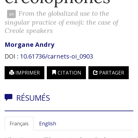
From the globalized use to the
singular practice of emoji: the case of
Creole speakers
Morgane
Andry
DOI :
10.61736/carnets-oi_0903
IMPRIMER
CITATION
PARTAGER
RÉSUMÉS
Français
English