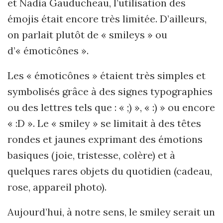
et Nadia Gauducheau, l
’
utilisation des
émojis était encore tr
è
s limité
e.
D’ailleurs,
on parlait plutôt de «
smileys
» ou
d’« émoticônes ».
Les « émoticônes » étaient très simples et
symbolisés grâce à des signes typographies
ou des lettres tels que : « ;) », « :) » ou encore
« :D ». Le « smiley » se limitait à des têtes
rondes et jaunes exprimant des émotions
basiques (joie, tristesse, colère) et à
quelques rares objets du quotidien (cadeau,
rose, appareil photo).
Aujourd
’hui, à notre sens, le smiley serait un