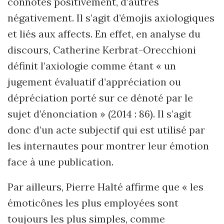
connotés positivement, d’autres
négativement. Il s’agit d’émojis axiologiques
et liés aux affects. En effet, en analyse du
discours, Catherine
Kerbrat-Orecchioni
d
éfinit l’axiologie comme étant « un
jugement évaluatif d’
appr
éciation ou
dépréciation porté sur ce dénoté par le
sujet d’énonciation
»
(2014 : 86). Il s
’
agit
donc d
’
un acte subjectif qui est utilisé par
les internautes pour montrer leur émotion
face à une publication.
Par ailleurs, Pierre
Halté affirme que « les
é
motic
ônes les plus employées sont
toujours les plus simples, comme