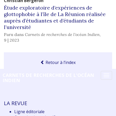
Christian
Bergeron
Étude exploratoire d’expériences de
glottophobie à l’île de La Réunion réalisée
auprès d’étudiantes et d’étudiants de
l’université
Paru dans
Carnets de recherches de l'océan Indien
,
9 | 2023
Retour à l’index
CARNETS DE RECHERCHES DE L'OCÉAN
Tog
INDIEN
navi
LA REVUE
Ligne éditoriale