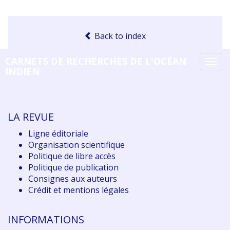
Back to index
CARNETS DE RECHERCHES DE L'OCÉAN
Tog
INDIEN
navi
LA REVUE
Ligne éditoriale
Organisation scientifique
Politique de libre accès
Politique de publication
Consignes aux auteurs
Crédit et mentions légales
INFORMATIONS