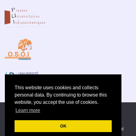
This website uses cookies and collects
personal data. By continuing to browse this
website, you accept the use of cookies.
Learn more
Electronic ISSN 2609-5742
Site map
—
Privacy policy
OK
Créé et hébergé par Chapitre 9
—
Published with Lodel
—
Administration only