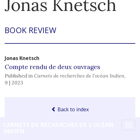
Jonas
Knetsch
BOOK REVIEW
Jonas
Knetsch
Compte rendu de deux ouvrages
Published in
Carnets de recherches de l'océan Indien
,
9 | 2023
Back to index
CARNETS DE RECHERCHES DE L'OCÉAN
Tog
INDIEN
navi