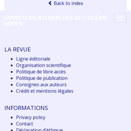
Back to index
CARNETS DE RECHERCHES DE L'OCÉAN
Tog
INDIEN
navi
LA REVUE
Ligne éditoriale
Organisation scientifique
Politique de libre accès
Politique de publication
Consignes aux auteurs
Crédit et mentions légales
INFORMATIONS
Privacy policy
Contact
Déclaration d
’éthique