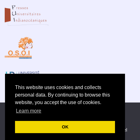
This website uses cookies and collects
personal data. By continuing to browse this
website, you accept the use of cookies.
Learn more
Electronic ISSN 2609-5742
Site map
—
Privacy policy
OK
Créé et hébergé par Chapitre 9
—
Published with Lodel
—
Administration only