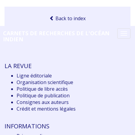
Back to index
CARNETS DE RECHERCHES DE L'OCÉAN
Tog
INDIEN
navi
LA REVUE
Ligne éditoriale
Organisation scientifique
Politique de libre accès
Politique de publication
Consignes aux auteurs
Crédit et mentions légales
INFORMATIONS