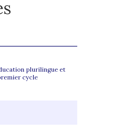
es
éducation plurilingue et
premier cycle