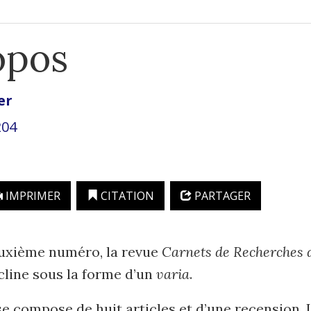
opos
er
204
IMPRIMER
CITATION
PARTAGER
uxième numéro, la revue
Carnets de Recherches d
cline sous la forme d’un
varia
.
 compose de huit articles et d’une recension. 