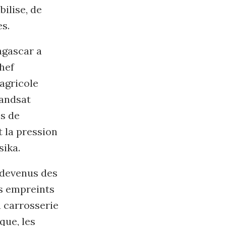
bilise, de
s.
agascar a
hef
 agricole
Landsat
es de
 la pression
sika.
t devenus des
ts empreints
a carrosserie
que, les