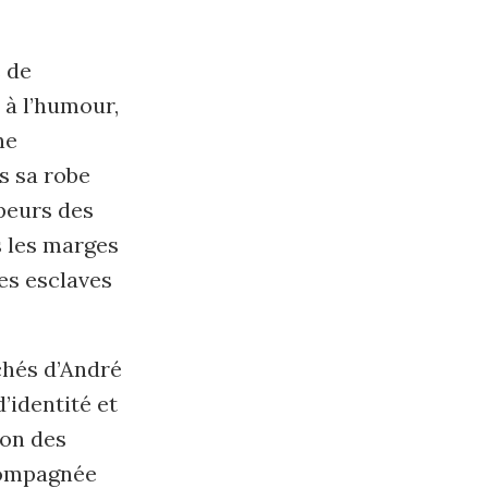
 de
 à l’humour,
ne
s sa robe
 peurs des
s les marges
es esclaves
chés d’André
’identité et
ion des
compagnée