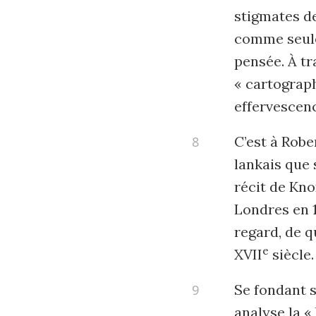
stigmates de
comme seule 
pensée. À t
« cartograph
effervescen
C’est à Robe
lankais que 
récit de Kno
Londres en 
regard, de q
e
XVII
siècle.
Se fondant 
analyse la «