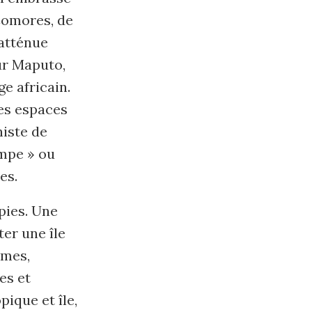
Comores, de
atténue
ur Maputo,
e africain.
des espaces
iste de
ampe » ou
es.
pies. Une
ter une île
èmes,
es et
pique et île,