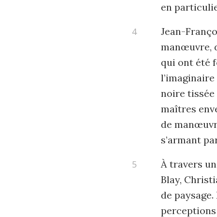
en particulie
Jean-Franço
manœuvre, d
qui ont été f
l’imaginaire
noire tissée
maîtres enve
de manœuvre
s’armant par
À travers un
Blay, Christ
de paysage. 
perceptions