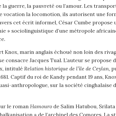
 la guerre, la pauvreté ou l’amour. Les transpor
vocation la locomotion, ils autorisent une for
ravers cet écrit informel, César Cumbe propose 
ie » sociolinguistique d’une métropole africain
ce.
rt Knox, marin anglais échoué non loin des rivag
se consacre Jacques Tual. L’auteur se propose d
x, intitulé
Relation historique de l’île de Ceylan,
p
1681
.
Captif du roi de Kandy pendant 19 ans, Knox
uasi-anthropologue, sur la société cinghalaise 
sur le roman
Hamouro
de Salim Hatubou, Srilata
 balkanisation » de l’archipel des Comores. La s