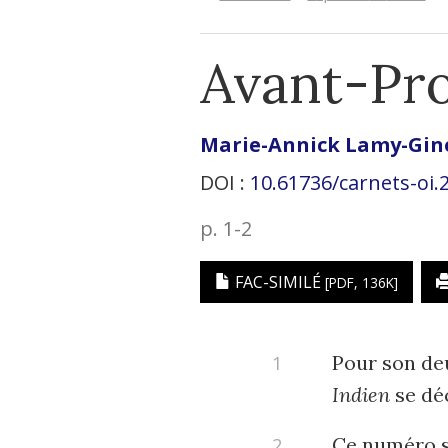
Avant-Pr
Marie-Annick
Lamy-Gin
DOI :
10.61736/carnets-oi.
p. 1-2
FAC-SIMILÉ
[PDF, 136K]
Pour son de
Indien
se dé
Ce numéro se