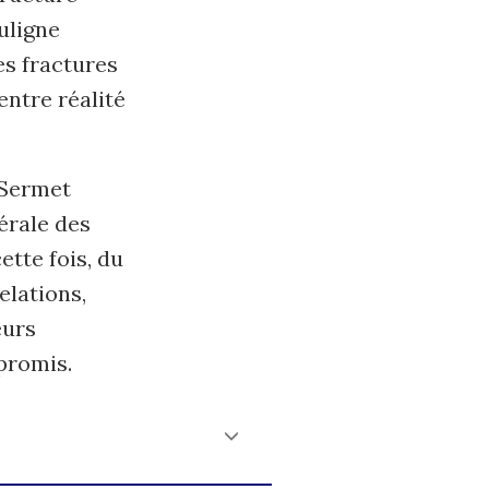
uligne
es fractures
entre réalité
 Sermet
dérale des
tte fois, du
elations,
eurs
promis.