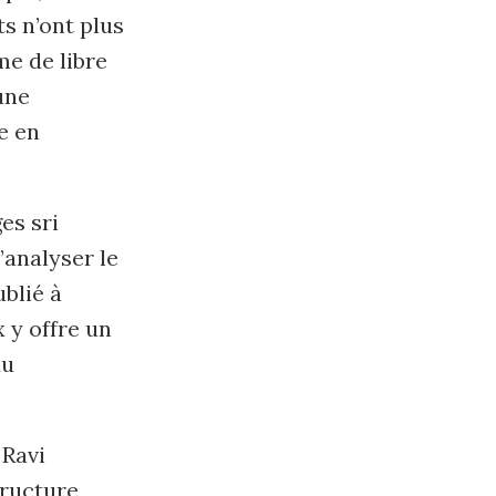
ts n’ont plus
me de libre
une
e en
es sri
’analyser le
ublié à
 y offre un
du
 Ravi
tructure