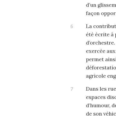
d’un glisseme
façon oppor
La contribut
été écrite 
d’orchestre.
exercée aux 
permet ainsi
déforestati
agricole en
Dans les rue
espaces dis
d’humour, de
de son véhic