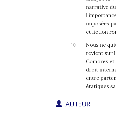
narrative d
l’importance
imposées par
et fiction r
Nous ne quit
revient sur 
Comores et l
droit intern
entre parten
étatiques s
AUTEUR