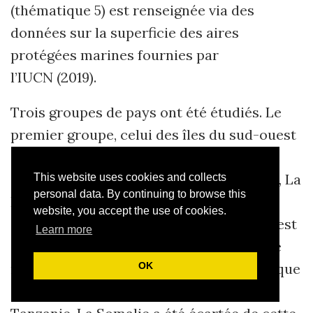
(thématique 5) est renseignée via des
données sur la superficie des aires
protégées marines fournies par
l’IUCN (2019).
Trois groupes de pays ont été étudiés. Le
premier groupe, celui des îles du sud-ouest
de l’océan Indien, est composé par les
Comores, Madagascar, Maurice, Mayotte, La
This website uses cookies and collects
personal data. By continuing to browse this
Réunion et les Seychelles. Le second
website, you accept the use of cookies.
groupe, celui des pays d’Afrique de l’Est, est
Learn more
composé des pays d’Afrique continentale
riverains de l’océan Indien, à savoir l’Afrique
OK
du Sud, le Kenya, le Mozambique et la