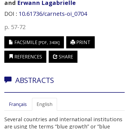
and
Erwann
Lagabrielle
DOI :
10.61736/carnets-oi_0704
p. 57-72
FACSIMILE
PRINT
[PDF, 340K]
REFERENCES
SHARE
ABSTRACTS
Français
English
Several countries and international institutions
are using the terms “blue growth” or “blue