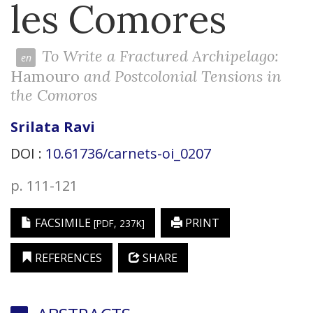
les Comores
To Write a Fractured Archipelago:
Hamouro
and Postcolonial Tensions in
the Comoros
Srilata
Ravi
DOI :
10.61736/carnets-oi_0207
p. 111-121
FACSIMILE
PRINT
[PDF, 237K]
REFERENCES
SHARE