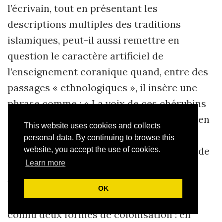
l’écrivain, tout en présentant les
descriptions multiples des traditions
islamiques, peut-il aussi remettre en
question le caractère artificiel de
l’enseignement coranique quand, entre des
passages « ethnologiques », il insère une
phrase comme : « La voix de ces chérubins
aux cheveux crépus récitant des versets en
This website uses cookies and collects
arabe, dont ils ne comprenaient rien,
personal data. By continuing to browse this
s’évadait et remuait tendrement le cœur de
website, you accept the use of cookies.
Learn more
18
Hamouro »
. Plusieurs fois dans son
roman, Hatubou nous rappelle
OK
indirectement que les Comores auraient
connu deux formes de colonisation : en