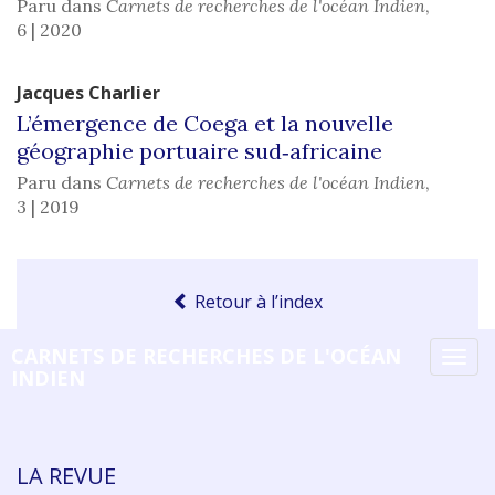
Paru dans
Carnets de recherches de l'océan Indien
,
6 | 2020
Jacques
Charlier
L’émergence de Coega et la nouvelle
géographie portuaire sud‑africaine
Paru dans
Carnets de recherches de l'océan Indien
,
3 | 2019
Retour à l’index
CARNETS DE RECHERCHES DE L'OCÉAN
Tog
INDIEN
navi
LA REVUE