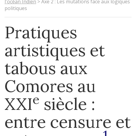
l'océan Indien
>
Axe 2 : Les mutations face aux logiques
politiques
Pratiques
artistiques et
tabous aux
Comores au
e
XXI
siècle :
entre censure et
1