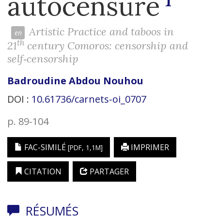
autocensure
Artistic Practice and taboos in
th
21
century Comoros: censorship and
self‑censorship
Badroudine
Abdou Nouhou
DOI :
10.61736/carnets-oi_0707
p. 89-104
FAC-SIMILÉ
IMPRIMER
[PDF, 1,1M]
CITATION
PARTAGER
RÉSUMÉS