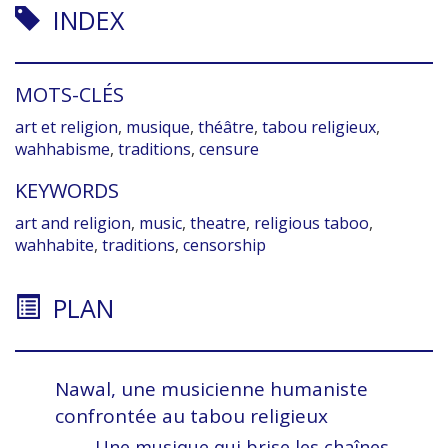
INDEX
MOTS-CLÉS
art et religion
,
musique
,
théâtre
,
tabou religieux
,
wahhabisme
,
traditions
,
censure
KEYWORDS
art and religion
,
music
,
theatre
,
religious taboo
,
wahhabite
,
traditions
,
censorship
PLAN
Nawal, une musicienne humaniste
confrontée au
tabou religieux
Une musique qui brise les
chaînes