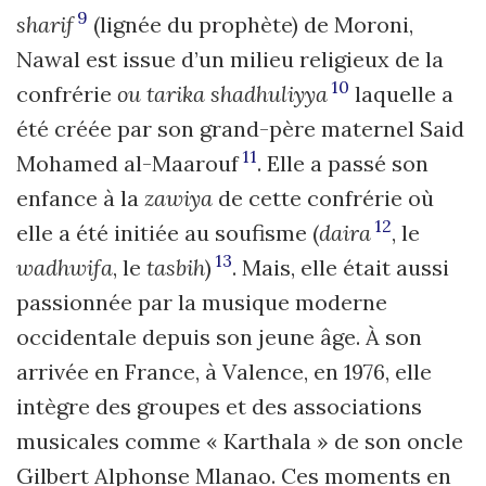
9
sharif
(lignée du prophète) de Moroni,
Nawal est issue d’un milieu religieux de la
10
confrérie
ou tarika shadhuliyya
laquelle a
été créée par son grand-père maternel Said
11
Mohamed al-Maarouf
. Elle a passé son
enfance à la
zawiya
de cette confrérie où
12
elle a été initiée au soufisme (
daira
, le
13
wadhwifa
, le
tasbih
)
. Mais, elle était aussi
passionnée par la musique moderne
occidentale depuis son jeune âge. À son
arrivée en France, à Valence, en 1976, elle
intègre des groupes et des associations
musicales comme « Karthala » de son oncle
Gilbert Alphonse Mlanao. Ces moments en