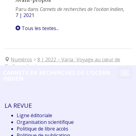
Paru dans
Carnets de recherches de l'océan Indien
,
7 | 2021
Tous les textes...
Numéros
>
8
| 2022
–
Varia : Voyage au cœur de
l’Indianocéanie
CARNETS DE RECHERCHES DE L'OCÉAN
Tog
INDIEN
navi
LA REVUE
Ligne éditoriale
Organisation scientifique
Politique de libre accès
Politique de publication