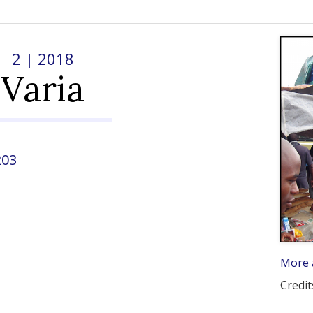
2
| 2018
Varia
203
More 
Credit