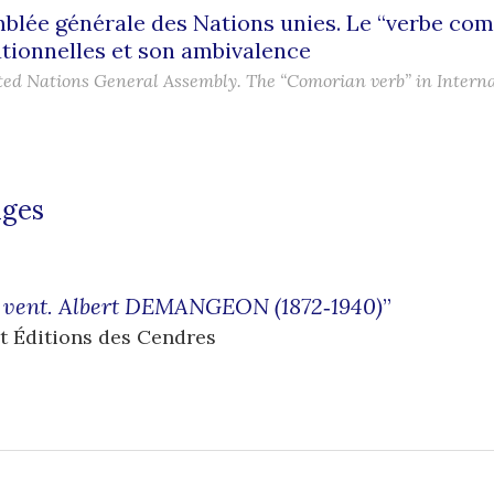
blée générale des Nations unies. Le “verbe como
utionnelles et son ambivalence
ted Nations General Assembly. The “Comorian verb” in Interna
ages
n vent. Albert DEMANGEON (1872‑1940)
”
t Éditions des Cendres