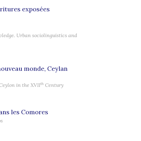
critures exposées
wledge. Urban sociolinguistics and
n nouveau monde, Ceylan
th
Ceylon in the XVII
Century
dans les Comores
os