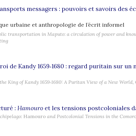
nsports messagers : pouvoirs et savoirs des é
ue urbaine et anthropologie de l’écrit informel
blic transportation in Maputo: a circulation of power and kno
ting
 roi de Kandy 1659‑1680 : regard puritain sur u
 the King of Kandy 1659‑1680: A Puritan View of a New World, 
cturé :
Hamouro
et les tensions postcoloniales 
rchipelago:
Hamouro
and Postcolonial Tensions in the Comor