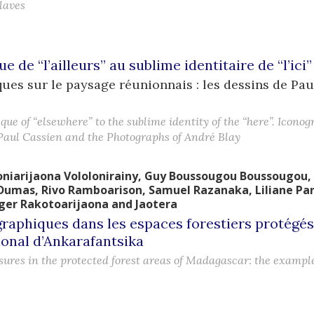
laves
 de “l’ailleurs” au sublime identitaire de “l’ici”
es sur le paysage réunionnais : les dessins de Paul
sque of “elsewhere” to the sublime identity of the “here”. Icon
Paul Cassien and the Photographs of André Blay
oniarijaona
Vololonirainy
,
Guy
Boussougou Boussougou
,
Dumas
,
Rivo
Ramboarison
,
Samuel
Razanaka
,
Liliane
Pa
oger
Rakotoarijaona
and
Jaotera
aphiques dans les espaces forestiers protégés
ional d’Ankarafantsika
res in the protected forest areas of Madagascar: the example