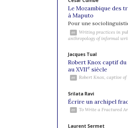
César
Cumbe
Le Mozambique des tra
à Maputo
Pour une sociolinguistiq
Writing practices in pu
anthropology of informal wri
Jacques
Tual
Robert Knox captif du
e
au XVII
siècle
Robert Knox, captive of
Srilata
Ravi
Écrire un archipel fra
To Write a Fractured A
Laurent
Sermet