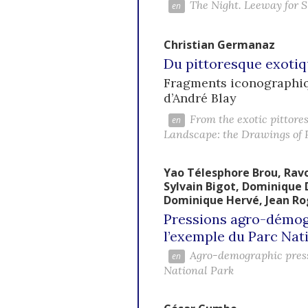
The Night. Leeway for S
Christian
Germanaz
Du pittoresque exotique
Fragments iconographiqu
d’André Blay
From the exotic pittore
Landscape: the Drawings of 
Yao Télesphore
Brou
,
Rav
Sylvain
Bigot
,
Dominique
Dominique
Hervé
,
Jean R
Pressions agro-démogr
l’exemple du Parc Nat
Agro-demographic pressu
National Park