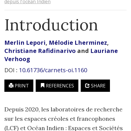
depuis l'océan Indien
Introduction
Merlin
Lepori
,
Mélodie
Lherminez
,
Christiane
Rafidinarivo
and
Lauriane
Verhoog
DOI :
10.61736/carnets-oi.1160
PRINT
REFERENCES
SHARE
Depuis 2020, les laboratoires de recherche
sur les espaces créoles et francophones
(LCF) et Océan Indien : Espaces et Sociétés