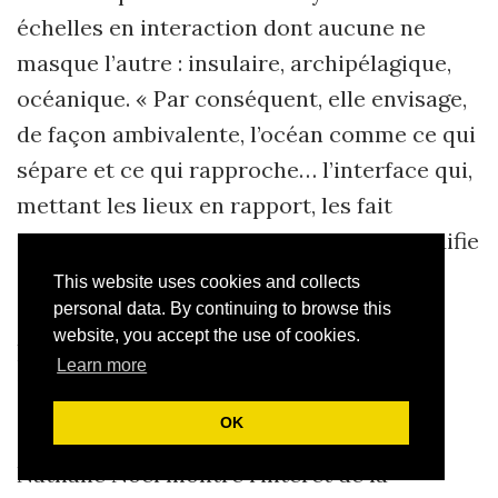
échelles en interaction dont aucune ne
masque l’autre : insulaire, archipélagique,
océanique. « Par conséquent, elle envisage,
de façon ambivalente, l’océan comme ce qui
sépare et ce qui rapproche… l’interface qui,
mettant les lieux en rapport, les fait
communiquer entre eux, et donc les modifie
dans le sens des ressemblances et des
This website uses cookies and collects
différences ». Il montre comment ce
personal data. By continuing to browse this
website, you accept the use of cookies.
paradigme est opératoire en littérature
Learn more
indianocéanique et pourrait l’être dans
d’autres disciplines.
OK
Nathalie Noël montre l’intérêt de la